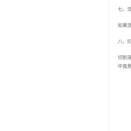
七、
如果
八、
切削
中直