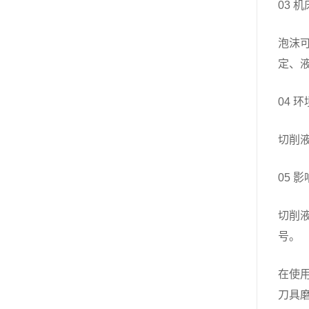
03 
泡沫
定、
04 
切削
05 
切削
号。
在使
刀具