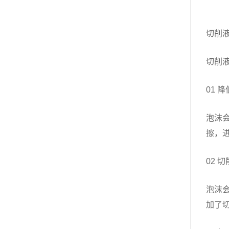
切削
切削
01 
泡沫
擦，
02 
泡沫
加了